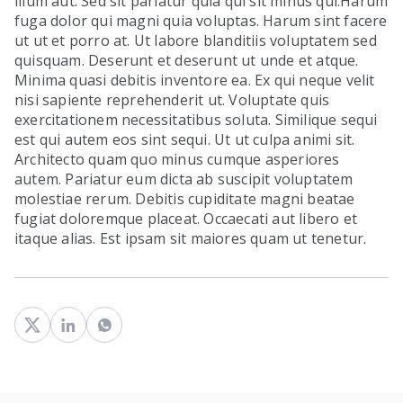
illum aut. Sed sit pariatur quia qui sit minus qui.Harum
fuga dolor qui magni quia voluptas. Harum sint facere
ut ut et porro at. Ut labore blanditiis voluptatem sed
quisquam. Deserunt et deserunt ut unde et atque.
Minima quasi debitis inventore ea. Ex qui neque velit
nisi sapiente reprehenderit ut. Voluptate quis
exercitationem necessitatibus soluta. Similique sequi
est qui autem eos sint sequi. Ut ut culpa animi sit.
Architecto quam quo minus cumque asperiores
autem. Pariatur eum dicta ab suscipit voluptatem
molestiae rerum. Debitis cupiditate magni beatae
fugiat doloremque placeat. Occaecati aut libero et
itaque alias. Est ipsam sit maiores quam ut tenetur.