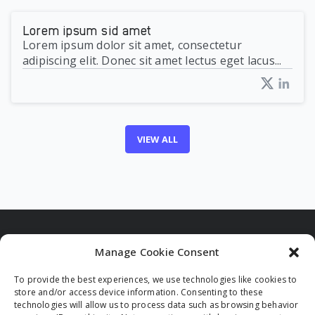
Lorem ipsum sid amet
Lorem ipsum dolor sit amet, consectetur
adipiscing elit. Donec sit amet lectus eget lacus...
VIEW ALL
Manage Cookie Consent
To provide the best experiences, we use technologies like cookies to
Funded by the European Union. Views and opinions
store and/or access device information. Consenting to these
expressed are however those of the author(s) only and
technologies will allow us to process data such as browsing behavior
do not necessarily reflect those of the European Union